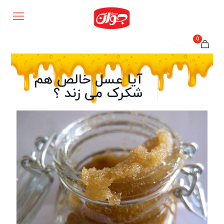
0
0تومان
آیا عسل خالص هم
شکرک می زند ؟