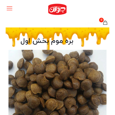
0
0تومان
بره موم بخش اول