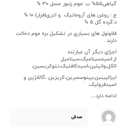
گیاهی۵۵% ب :موم زنبور عسل ۳۰ %
ج : روغن های آروماتیک و اتری(فرار) ۱۰ %
د:گرده گل ۵ %
فلاونول های بسیاری در تشکیل بره موم دخالت
دارند .
اجزای دیگر آن عبارتند
از:اسیدسینامیک،سینامیل
الکل،وانیلین،اسیدکافئیک،تتوکریسین،
ایزالپینین،پینوسمبرین،کریزین ،گالانژین و
اسیدفرولیک.
ادامه دارد…
صدقی