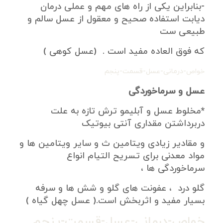
-بنابراین یکی از راه های مهم و عملی درمان
دیابت استفاده صحیح و معقول از عسل سالم و
طبیعی ست
که فوق العاده مفید است . (عسل کوهی )
خواص-درمانی-عسل-قسمت-پنجم
عسل و سرماخوردگی
*مخلوط عسل و آبلیمو ترش تازه به علت
دربرداشتن مقداری آنتی بیوتیک
و مقادیر زیادی ویتامین ث و سایر ویتامین ها و
مواد معدنی برای تسریح التیام انواع
سرماخوردگی ها ،
گلو درد ، عفونت های گلو و شش ها و سرفه
بسیار مفید و اثربخش است.( عسل چهل گیاه )
خواص-درمانی-عسل-قسمت-پنجم