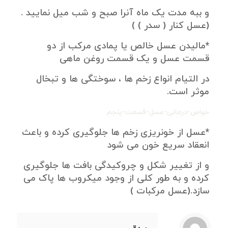
و ببه مدت یک ماه آنرا صبح و شب میل نمایید .
(عسل کنار ( سدر ) )
*مالیدن عسل خالص یا پمادی مرکب از دو
قسمت عسل و یک قسمت روغن ماهی
در التیام انواع زخم ها ، سوختگی ها و تبخال
موثر است.
خواص-درمانی-عسل-قسمت-پنجم
*عسل از خونریزی زخم ها جلوگیری کرده و باعث
انعقاد سریع خون می شود
و از تغییر شکل و چروکیدگی بافت ها جلوگیری
کرده و به طور کلی از وجود میکروب ها پاک می
سازد.(عسل مرکبات )