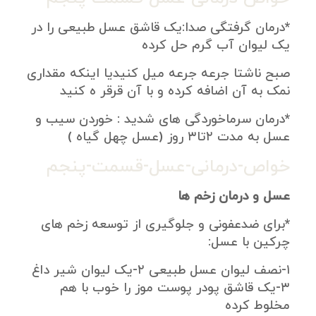
*درمان گرفتگی صدا:یک قاشق عسل طبیعی را در
یک لیوان آب گرم حل کرده
صبح ناشتا جرعه جرعه میل کنیدیا اینکه مقداری
نمک به آن اضافه کرده و با آن قرقر ه کنید
*درمان سرماخوردگی های شدید : خوردن سیب و
عسل به مدت ۲تا۳ روز (عسل چهل گیاه )
خواص-درمانی-عسل-قسمت-پنجم
عسل و درمان زخم ها
*برای ضدعفونی و جلوگیری از توسعه زخم های
چرکین با عسل:
۱-نصف لیوان عسل طبیعی ۲-یک لیوان شیر داغ
۳-یک قاشق پودر پوست موز را خوب با هم
مخلوط کرده