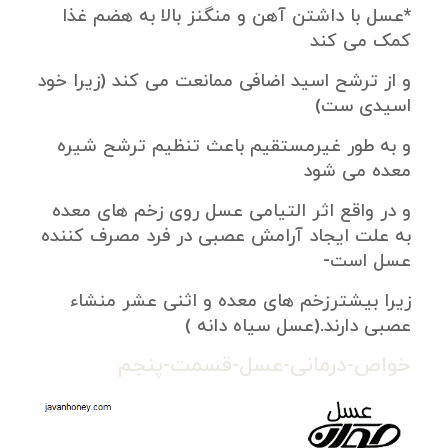
*عسل با داشتن آهن و منگنز بالا به هضم غذا
کمک می کند
و از ترشح اسید اضافی ممانعت می کند (زیرا خود
اسیدی ست)
و به طور غیرمستقیم باعث تنظیم ترشح شیره
معده می شود
و در واقع اثر التیامی عسل روی زخم های معده
به علت ایجاد آرامش عصبی در فرد مصرف کننده
عسل است-
زیرا بیشترزخم های معده و اثنی عشر منشاء
عصبی دارند.(عسل سیاه دانه )
خواص-درمانی-عسل-قسمت-پنجم