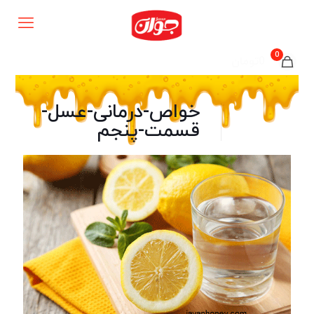
0
0تومان
خواص-درمانی-عسل-
قسمت-پنجم