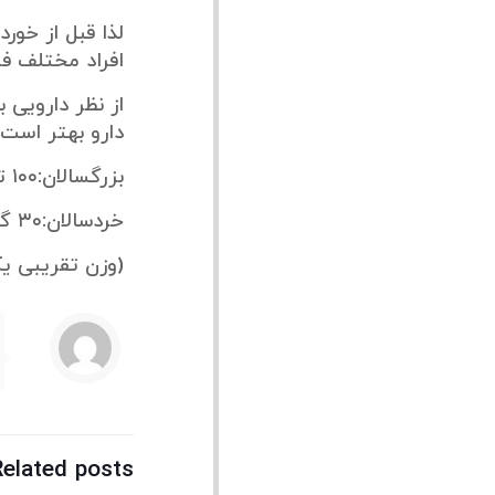
لذا قبل از خورد
افراد مختلف فر
از نظر دارویی
دارو بهتر است 
بزرگسالان:۱۰۰ تا ۲۰۰ گرم در ۲۴ ساعت (صبح ۳۰ تا ۶۰ گرم،بعداز ظهر۴۰تا۸۰گرم،شب ۳۰ تا۶۰گرم)
خردسالان:۳۰ گرم یعنی ۳قاشق چایخوری در روز(صبح،ظهر،شب)
(وزن تقریبی یک قاشق چایخوری ۱۰ گرم،
Related posts