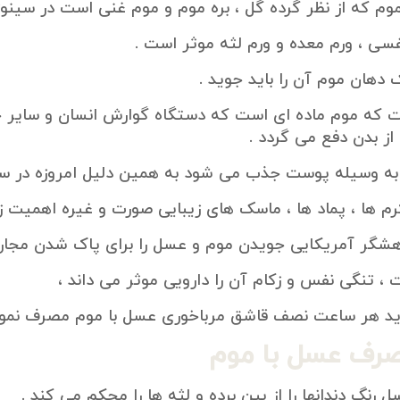
وم که از نظر گرده گل ، بره موم و موم غنی است در سینو
سی ، ورم معده و ورم لثه موثر است .
ک دهان موم آن را باید جوید .
ت که موم ماده ای است که دستگاه گوارش انسان و سایر جان
از بدن دفع می گردد .
ه وسیله پوست جذب می شود به همین دلیل امروزه در س
م ها ، پماد ها ، ماسک های زیبایی صورت و غیره اهمیت زی
گر آمریکایی جویدن موم و عسل را برای پاک شدن مجار
 ، تنگی نفس و زکام آن را دارویی موثر می داند ،
باید هر ساعت نصف قاشق مرباخوری عسل با موم مصرف نموده
رف عسل با موم
رنگ دندانها را از بین برده و لثه ها را محکم می کند .