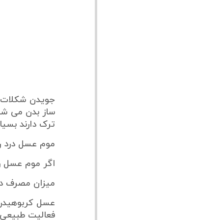
جویدن شکلات ه
ساز بدن می شود
ترک دارند بسیا
موم عسل درد را
اگر موم عسل را
میزان مصرف د
عسل کربوهیدرا
فعالیت طبیعی غ