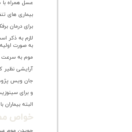
عسل همراه با م
بیماری های تنف
برای درمان برف
لازم به ذکر اس
به صورت اولیه 
موم به سرعت ب
آرایشی نظیر کر
جان ویس پژوهش
و برای سینوزیت
البته بیماران 
خواص مص
جویدن موم عسل 