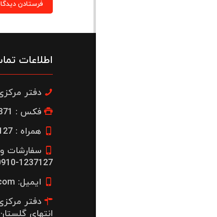
اطلاعات تما
دفتر مرکزی : 22300664
فکس : 26653871-021
همراه : 1237127-0912
سفارشات و 
1237127-0910
ایمیل: info@javanhoney.com
دفتر مرکزی: 
انتهای گلستان