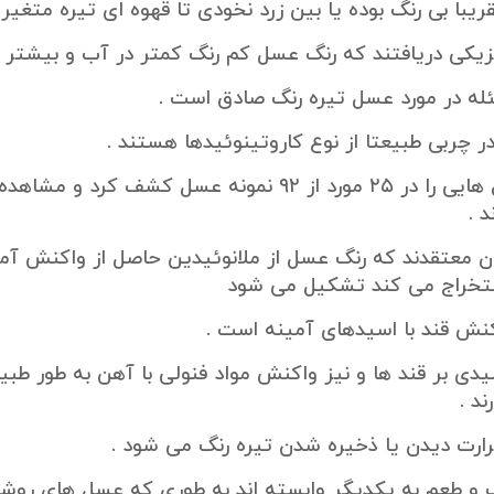
با بی رنگ بوده یا بین زرد نخودی تا قهوه ای تیره متغیر
یزیکی دریافتند که رنگ عسل کم رنگ کمتر در آب و بیشتر 
 در مورد عسل تیره رنگ صادق است .
ر چربی طبیعتا از نوع کاروتینوئیدها هستند .
براون پلی فنول هایی را در ۲۵ مورد از ۹۲ نمونه ع
 .
ن معتقدند که رنگ عسل از ملانوئیدین حاصل از واکنش آمین
ستخراج می کند تشکیل می شود
ش قند با اسیدهای آمینه است .
دی بر قند ها و نیز واکنش مواد فنولی با آهن به طور طبی
د .
رت دیدن یا ذخیره شدن تیره رنگ می شود .
گ و طعم به یکدیگر وابسته اند به طوری که عسل های روشن