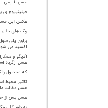
عسل طبیعی تقری
فیلینبیوج و ر
عکس این مسئله
رنگ های حلال د
اکسید می شوند
اکیگو و همکارا
عسل ازگرده ا
که محصول واکن
تاثیر محیط اسی
عسل دخالت دارن
عسل پس از حرا
به طور کلی رن