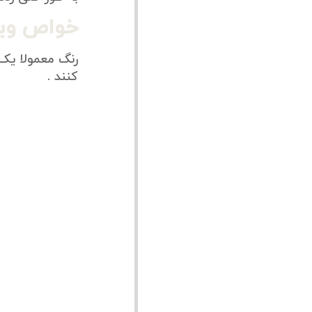
خواص وی
رنگ معمولا یک
کنند .