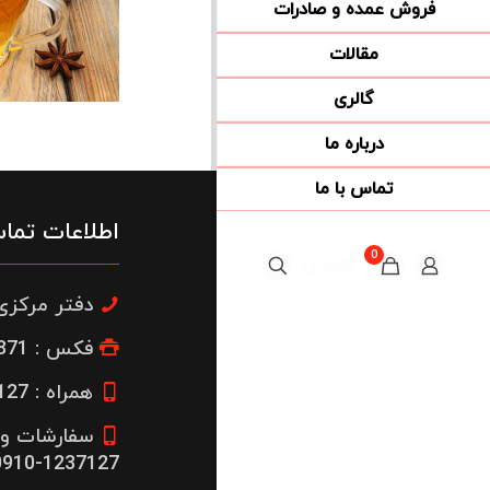
فروش عمده و صادرات
مقالات
گالری
درباره ما
تماس با ما
اطلاعات تما
0
0تومان
دفتر مرکزی : 22300664
فکس : 26653871-021
همراه : 1237127-0912
سفارشات و 
1237127-0910