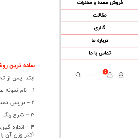
فروش عمده و صادرات
مقالات
گالری
درباره ما
تماس با ما
ساده ترین رو
0
0تومان
ابتدا پس از ت
۱ – نام نمونه عسل و منبع گیاهی آن
۲ – بررسی تمیزی عسل از نظر مواد زائد در سطح و ته بطری و در صورت امکان شرح نوع مواد زائد
۳ – شرح رنگ عسل به طور مثال سفید ، طلایی ، زرد کهربایی و غیره