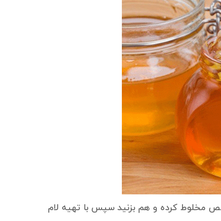
 لیتر عسل را با ۱۰ میلی لیتر آب خالص مخلوط کرده و هم بزنید سپس با تهیه لام