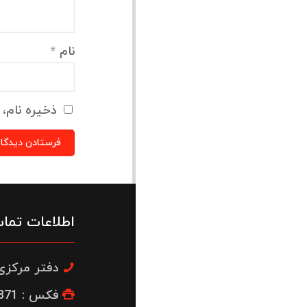
نام
*
ذخیره نام، 
اطلاعات تما
دفتر مرکزی : 22300664
فکس : 26653871-021