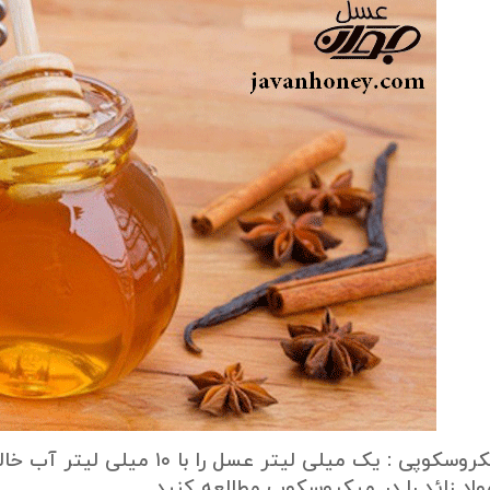
۱ – آزمایش میکروسکوپی : یک میلی
واد زائد را در میکروسکوپ مطالعه کنید .