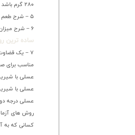
۲۸۰ گرم باشد رطوبت ۲۰ % را نشان می دهد .
۵ – شرح طعم عسل ، به طور مثال ملایم ، بسیار معطر ، کمی تند ، شیرین ، بدون مزه و یا ترکیبی از این طعم ها
۶ – شرح میزان دانه دانه شدن ( شکرک زدن ) و نوع بافت دانه ها
ساده ترین ر
۷ – یک قضاوت کلی برای نمونه عسل . به طور مثال :
مناسب برای صا
عسلی با شیرین
عسلی با شیرینی
عسلی درجه دو
روش های آزما
کسانی که به آز