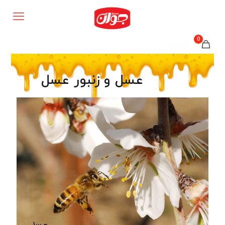
0
0تومان
عسل و زنبور عسل