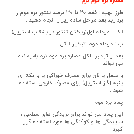
عصاره بره موم نرم
طرز تهیه : فقط ۲۰ تا ۳۰ درصد تنتور بره موم را
بردارید بعد مراحل ساده زیر را انجام دهید .
الف : مرحله اول(ریختن تنتور در بشقاب استریل)
ب : مرحله دوم :تبخیر الکل
بعد از تبخیر الکل عصاره بره موم نرم باقیمانده
می تواند
با عسل یا نان برای مصرف خوراکی یا با تکه ای
پنبه (گاز استریل) برای مصرف خارجی استفاده
شود .
پماد بره موم
این پماد می تواند برای بریدگی های سطحی ،
ساییدگی ها و کوفتگی ها مورد استفاده قرار
گیرد