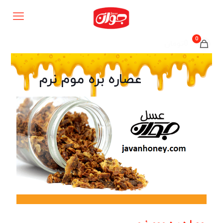
0
0تومان
عصاره بره موم نرم