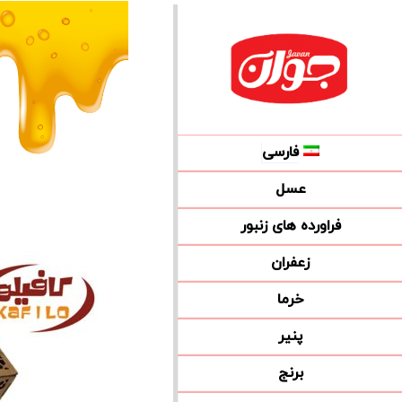
فارسی
عسل
فراورده های زنبور
زعفران
خرما
پنیر
برنج