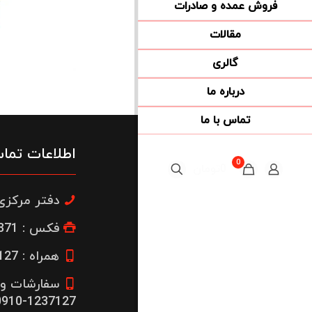
فروش عمده و صادرات
مقالات
گالری
درباره ما
تماس با ما
اطلاعات تما
0
0تومان
دفتر مرکزی : 22300664
فکس : 26653871-021
همراه : 1237127-0912
سفارشات و 
1237127-0910