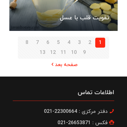
تقویت قلب با عسل
8
7
6
5
4
3
2
1
13
12
11
10
9
صفحه بعد
اطلاعات تماس
دفتر مرکزی : 22300664-021
فکس : 26653871-021