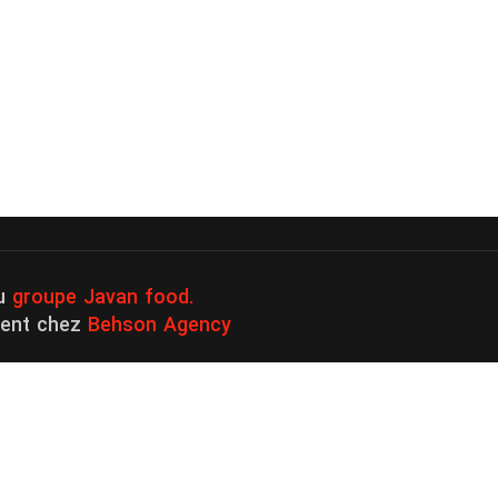
au
groupe Javan food.
ment chez
Behson Agency