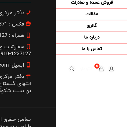
فروش عمده و صادرات
دفتر مرکزی : 22300664
مقالات
فکس : 26653871-021
گالری
همراه : 1237127-0912
درباره ما
سفارشات و 
تماس با ما
1237127-0910
ایمیل: info@javanhoney.com
0
0تومان
دفتر مرکزی: 
انتهای گلستان
بن بست شکوفه 
تمامی حقوق ا
طراحی، توسعه