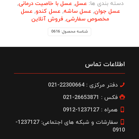
گرم
دسته بندی ها:
عسل
,
عسل با خاصیت درمانی
,
500
عسل جوان
,
عسل ساشه
,
عسل کندو
,
عسل
عددی
مخصوص سفارشی
,
فروش آنلاین
جوان
عدد
شناسه محصول:
0616
اطلاعات تماس
دفتر مرکزی : 22300664-021
فکس : 26653871-021
همراه : 1237127-0912
سفارشات و شبکه های اجتماعی: 1237127-
0910