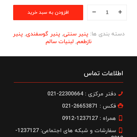
پنیر
افزودن به سبد خرید
لیقوان
350
گرم
دسته بندی ها:
پنیر سنتی
,
پنیر گوسفندی
,
پنیر
فلزی
نازطعم
,
لبنیات سالم
نازطعم
بیرق
عدد
اطلاعات تماس
دفتر مرکزی : 22300664-021
فکس : 26653871-021
همراه : 1237127-0912
سفارشات و شبکه های اجتماعی: 1237127-